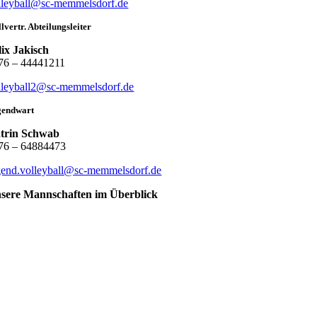
lleyball@sc-memmelsdorf.de
llvertr. Abteilungsleiter
lix Jakisch
76 – 44441211
lleyball2@sc-memmelsdorf.de
gendwart
trin Schwab
76 – 64884473
gend.volleyball@sc-memmelsdorf.de
sere Mannschaften im Überblick