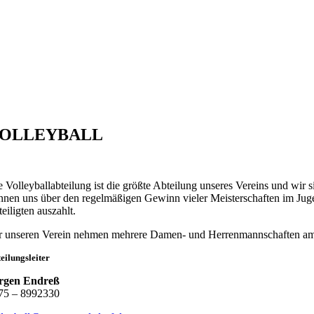
OLLEYBALL
e Volleyballabteilung ist die größte Abteilung unseres Vereins und wir 
nnen uns über den regelmäßigen Gewinn vieler Meisterschaften im Jugen
eiligten auszahlt.
r unseren Verein nehmen mehrere Damen- und Herrenmannschaften am Sp
eilungsleiter
rgen Endreß
75 – 8992330