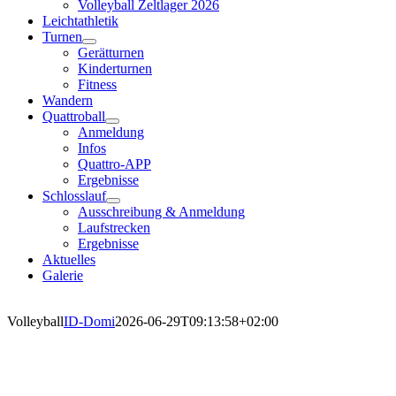
Volleyball Zeltlager 2026
Leichtathletik
Turnen
Gerätturnen
Kinderturnen
Fitness
Wandern
Quattroball
Anmeldung
Infos
Quattro-APP
Ergebnisse
Schlosslauf
Ausschreibung & Anmeldung
Laufstrecken
Ergebnisse
Aktuelles
Galerie
Volleyball
ID-Domi
2026-06-29T09:13:58+02:00